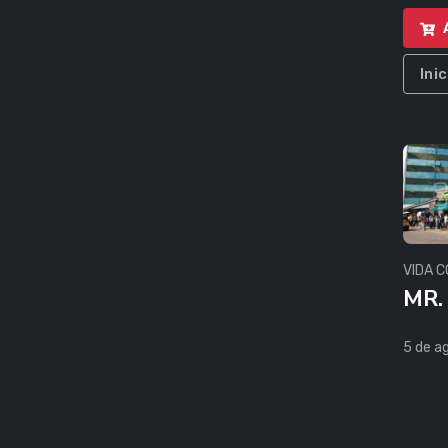
Ini
VIDA C
MR.
5 de a