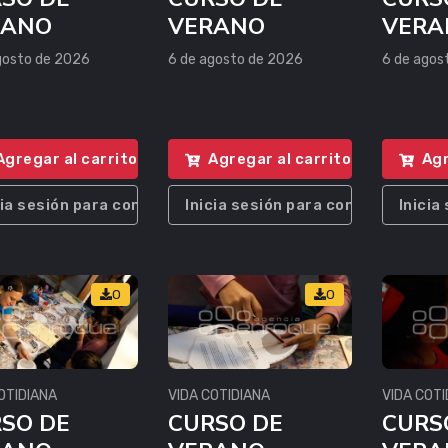
RANO
VERANO
VERA
gosto de 2026
6 de agosto de 2026
6 de agos
Agregar al carrito
Agregar al carrito
Agr
cia sesión para comprar
Inicia sesión para comprar
Inicia
0
0
OTIDIANA
VIDA COTIDIANA
VIDA COTI
SO DE
CURSO DE
CURS