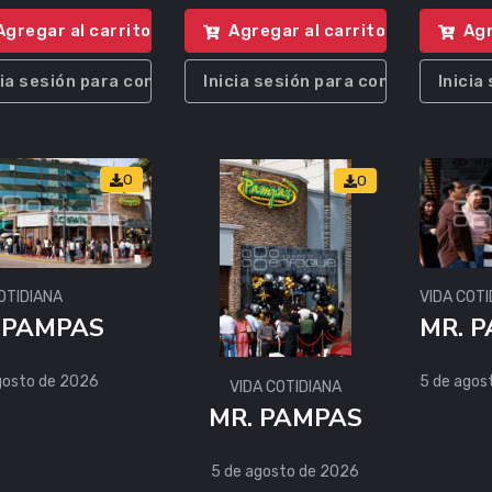
Agregar al carrito
Agregar al carrito
Agr
cia sesión para comprar
Inicia sesión para comprar
Inicia
0
0
OTIDIANA
VIDA COTI
 PAMPAS
MR. 
gosto de 2026
5 de agos
VIDA COTIDIANA
MR. PAMPAS
5 de agosto de 2026