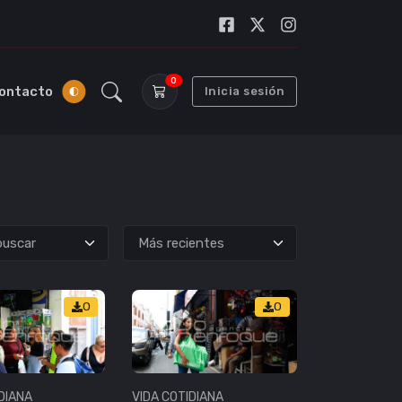
0
ontacto
Inicia sesión
uscar
0
0
DIANA
VIDA COTIDIANA