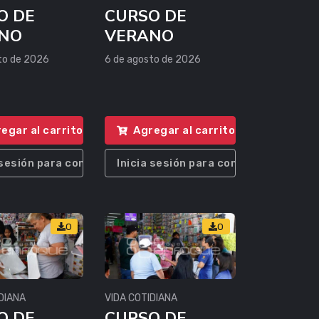
O DE
CURSO DE
NO
VERANO
to de 2026
6 de agosto de 2026
egar al carrito
Agregar al carrito
 sesión para comprar
Inicia sesión para comprar
0
0
DIANA
VIDA COTIDIANA
O DE
CURSO DE