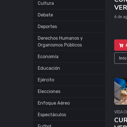
Cultura
VE
Debate
6 de a
Deportes
Derechos Humanos y
Organismos Públicos
Economía
Ini
Educación
Ejército
Elecciones
Enfoque Aéreo
VIDA C
Espectáculos
CUR
Futbol