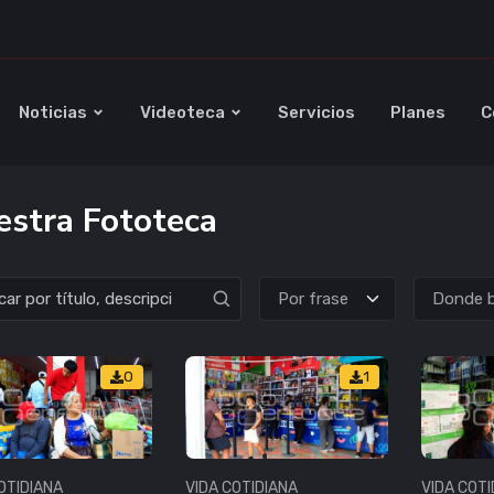
Noticias
Videoteca
Servicios
Planes
C
stra Fototeca
Donde b
0
1
OTIDIANA
VIDA COTIDIANA
VIDA COTI