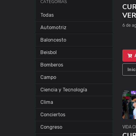
CATEGORÍAS
CUR
VE
Todas
6 de a
Automotriz
Baloncesto
Beisbol
Bomberos
Ini
Campo
Ciencia y Tecnología
Clima
Conciertos
Congreso
VIDA C
CUR