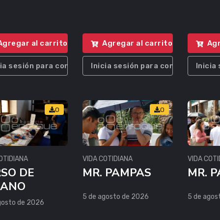
Agregar al carrito
Agregar al carrito
Agr
cia sesión para comprar
Inicia sesión para comprar
Inicia
0
0
OTIDIANA
VIDA COTIDIANA
VIDA COTI
SO DE
MR. PAMPAS
MR. 
RANO
5 de agosto de 2026
5 de agos
gosto de 2026