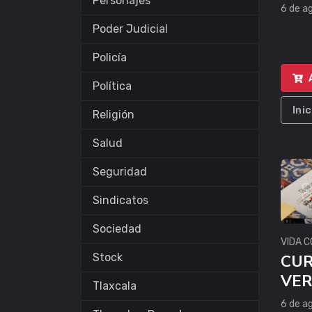
Personajes
6 de a
Poder Judicial
Policía
Política
Ini
Religión
Salud
Seguridad
Sindicatos
Sociedad
VIDA C
Stock
CUR
VE
Tlaxcala
6 de a