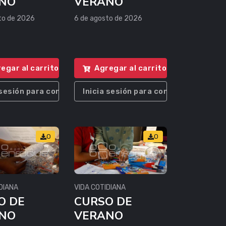
NO
VERANO
to de 2026
6 de agosto de 2026
egar al carrito
Agregar al carrito
 sesión para comprar
Inicia sesión para comprar
0
0
DIANA
VIDA COTIDIANA
O DE
CURSO DE
NO
VERANO