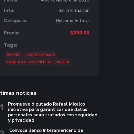
Fecha:
4 de noviembre de 2025
Info:
Sin información
Categoría:
Gobierno Estatal
Precio:
$200.00
Tags:
RENDER
CASETA ATLIXCO
CASETA ATLIXCO PUEBLA
CASETA
timas noticias
Promueve diputado Rafael Micalco
1
iniciativa para garantizar que datos
personales sean tratados con seguridad
y privacidad
Convoca Banco Interamericano de
2