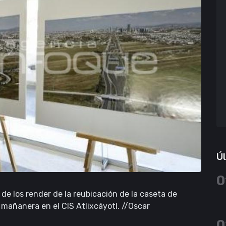
Úl
0
e los render de la reubicación de la caseta de
 mañanera en el CIS Atlixcáyotl. //Oscar
0