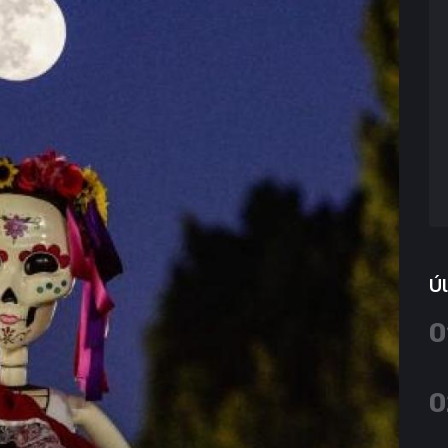
Úl
0
0