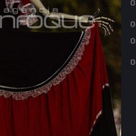
0
0
0
0