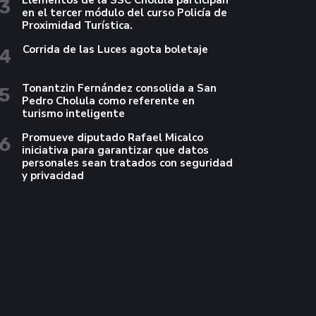
Elementos de la SSC Cholula participan
3
en el tercer módulo del curso Policía de
Proximidad Turística.
Corrida de las Luces agota boletaje
4
Tonantzin Fernández consolida a San
5
Pedro Cholula como referente en
turismo inteligente
Promueve diputado Rafael Micalco
6
iniciativa para garantizar que datos
personales sean tratados con seguridad
y privacidad