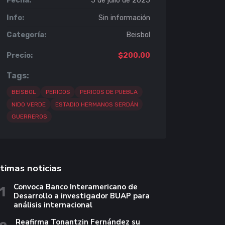
Fecha:
5 de julio de 2025
Info:
Sin información
Categoría:
Beisbol
Precio:
$200.00
Tags:
BEISBOL
PERICOS
PERICOS DE PUEBLA
NIDO VERDE
ESTADIO HERMANOS SERDÁN
GUERREROS
timas noticias
Convoca Banco Interamericano de
1
Desarrollo a investigador BUAP para
análisis internacional
Reafirma Tonantzin Fernández su